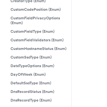
CreatorType (Enum)
CustomCodePosition (Enum)
CustomFieldPrivacyOptions
(Enum)
CustomFieldType (Enum)
CustomFieldValidators (Enum)
CustomHostnameStatus (Enum)
CustomSsoType (Enum)
DateTypeOptions (Enum)
DayOfWeek (Enum)
DefaultSsoType (Enum)
DnsRecordStatus (Enum)
DnsRecordType (Enum)