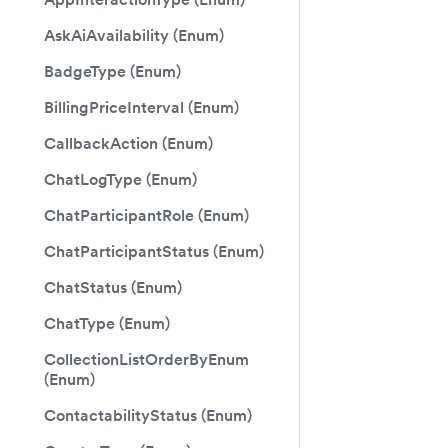
AskAiAvailability (Enum)
BadgeType (Enum)
BillingPriceInterval (Enum)
CallbackAction (Enum)
ChatLogType (Enum)
ChatParticipantRole (Enum)
ChatParticipantStatus (Enum)
ChatStatus (Enum)
ChatType (Enum)
CollectionListOrderByEnum
(Enum)
ContactabilityStatus (Enum)