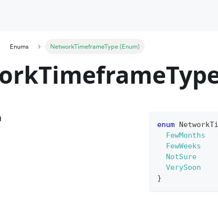
Enums
NetworkTimeframeType (Enum)
orkTimeframeType
n
enum
NetworkT
FewMonths
FewWeeks
NotSure
VerySoon
}