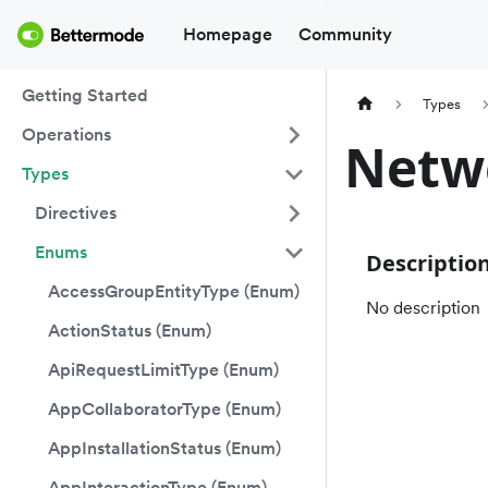
Homepage
Community
Getting Started
Types
Operations
Netw
Types
Directives
Enums
Descriptio
AccessGroupEntityType (Enum)
No description
ActionStatus (Enum)
ApiRequestLimitType (Enum)
AppCollaboratorType (Enum)
AppInstallationStatus (Enum)
AppInteractionType (Enum)