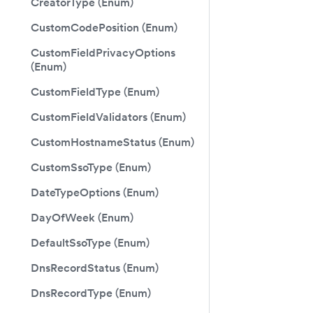
CreatorType (Enum)
CustomCodePosition (Enum)
CustomFieldPrivacyOptions
(Enum)
CustomFieldType (Enum)
CustomFieldValidators (Enum)
CustomHostnameStatus (Enum)
CustomSsoType (Enum)
DateTypeOptions (Enum)
DayOfWeek (Enum)
DefaultSsoType (Enum)
DnsRecordStatus (Enum)
DnsRecordType (Enum)