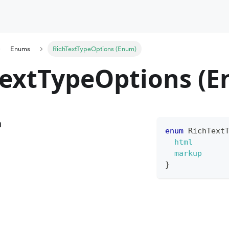
Enums
RichTextTypeOptions (Enum)
TextTypeOptions (
n
enum
RichText
html
markup
}