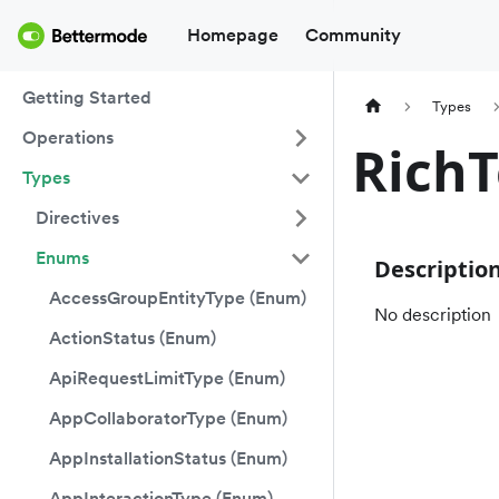
Homepage
Community
Getting Started
Types
Operations
Rich
Types
Directives
Enums
Descriptio
AccessGroupEntityType (Enum)
No description
ActionStatus (Enum)
ApiRequestLimitType (Enum)
AppCollaboratorType (Enum)
AppInstallationStatus (Enum)
AppInteractionType (Enum)