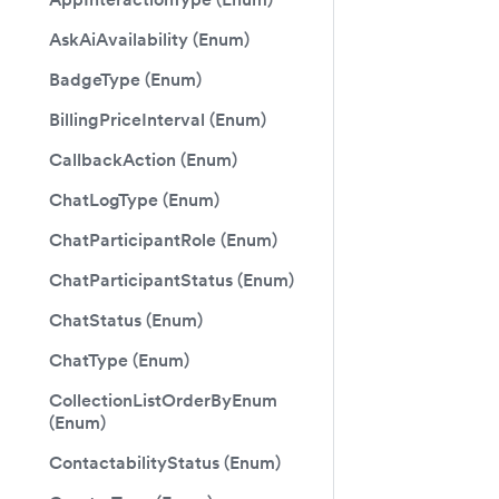
AskAiAvailability (Enum)
BadgeType (Enum)
BillingPriceInterval (Enum)
CallbackAction (Enum)
ChatLogType (Enum)
ChatParticipantRole (Enum)
ChatParticipantStatus (Enum)
ChatStatus (Enum)
ChatType (Enum)
CollectionListOrderByEnum
(Enum)
ContactabilityStatus (Enum)